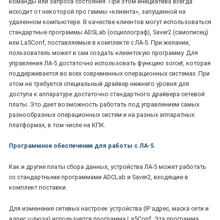
команды или запроса состояния. При этом инициатива всегда
исходит от некоторой про гаммы «клиента», запущенной на
удаленном компьютере. В качестве клиентов могут использоваться
стандартные программы ADSLab (осциллограф), Saver2 (самописец)
или La5Conf, поставляемые в комплекте с ЛА-5. При желании,
пользователь может и сам создать клиентскую программу. Для
управления ЛА-5 достаточно использовать функцию sorcet, которая
поддерживается во всех современных операционных системах. При
этом не требуется специальный драйвер нижнего уровня для
доступа к аппаратуре достаточно стандартного драйвера сетевой
платы. Это дает возможность работать под управлением самых
разнообразных операционных систем и на разных аппаратных
платформах, в том числе на КПК.
Программное обеспечение для работы с ЛА-5.
Как и другие платы сбора данных, устройства ЛА-5 может работать
со стандартными программами ADCLab и Saver2, входящие в
комплект поставки.
Для изменения сетевых настроек устройства (IP адрес, маска сети и
адрес шлюза) используется программа La5Conf. Эта программа