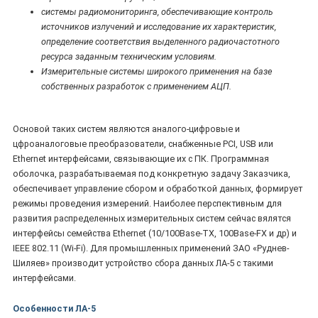
системы радиомониторинга, обеспечивающие контроль
источников излучений и исследование их характеристик,
определение соответствия выделенного радиочастотного
ресурса заданным техническим условиям.
Измерительные системы широкого применения на базе
собственных разработок с применением АЦП.
Основой таких систем являются аналого-цифровые и
цфроаналоговые преобразователи, снабженные PCI, USB или
Ethernet интерфейсами, связывающие их с ПК. Программная
оболочка, разрабатываемая под конкретную задачу Заказчика,
обеспечивает управление сбором и обработкой данных, формирует
режимы проведения измерений. Наиболее перспективным для
развития распределенных измерительных систем сейчас вялятся
интерфейсы семейства Ethernet (10/100Base-TX, 100Base-FX и др) и
IEEE 802.11 (Wi-Fi). Для промышленных применений ЗАО «Руднев-
Шиляев» производит устройство сбора данных ЛА-5 с такими
интерфейсами.
Особенности ЛА-5