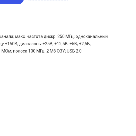
канала; макс. частота дискр. 250 МГц; одноканальный
у ±150В; диапазоны ±25В; ±12,5В; ±5В; ±2,5В,
1 МОм; полоса 100 МГц; 2 Мб ОЗУ; USB 2.0