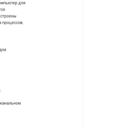
омпьютер для
тся
остроены
х процессов.
для
;
оканальном