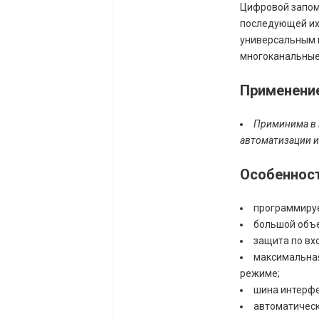
Цифровой запом
последующей их 
универсальным 
многоканальные
Применени
Приминима в 
автоматизации и
Особеннос
программиру
большой объе
защита по вхо
максимальная
режиме;
шина интерфе
автоматическ