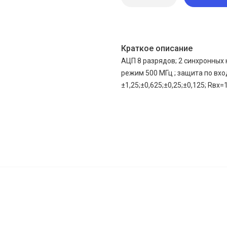
Краткое описание
АЦП 8 разрядов; 2 синхронных 
режим 500 МГц ; защита по вход
±1,25;±0,625;±0,25;±0,125; Rвх=