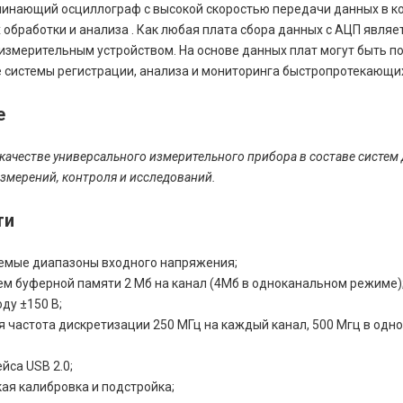
инающий осциллограф с высокой скоростью передачи данных в к
обработки и анализа . Как любая плата сбора данных с АЦП являе
измерительным устройством. На основе данных плат могут быть п
 системы регистрации, анализа и мониторинга быстропротекающи
е
качестве универсального измерительного прибора в составе систем 
змерений, контроля и исследований.
ти
емые диапазоны входного напряжения;
м буферной памяти 2 Мб на канал (4Мб в одноканальном режиме)
ду ±150 В;
 частота дискретизации 250 МГц на каждый канал, 500 Мгц в одн
йса USB 2.0;
ая калибровка и подстройка;