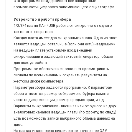
Эта программа поддерживает все аппаратные
возможности цифрового запоминающего осциллографа.
Устройство и работа прибора
1/2/3/4 платы ЛА-н4USB работают синхронно от одного
тактового генератора.
Каждая плата имеет два синхронных канала. Одна из плат
является ведущей, остальные (если они есть) - ведомыми.
На ведущей плате установлен вход внешней
синхронизации и задающий тактовый генератор, общие
для всех устройств.
Программное обеспечение позволяет просматривать
сигналы по всем каналам и сохранять результаты на
жестком диске компьютера.
Параметры сбора задаются программно. К параметрам
сбора относятся: размер собираемого буфера памяти,
частота дискретизации, размер предыстории, и т.д.
Варианты синхронизации - внешняя или от одного из двух
аналоговых каналов ведущей платы (по фронту, по спаду).
Есть возможность записи выбранного объёма данных на
диск.
На платах установлено циклическое внутреннее ОЗУ,