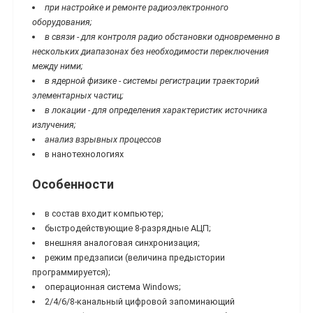
при настройке и ремонте радиоэлектронного
оборудования;
в связи - для контроля радио обстановки одновременно в
нескольких диапазонах без необходимости переключения
между ними;
в ядерной физике - системы регистрации траекторий
элементарных частиц;
в локации - для определения характеристик источника
излучения;
анализ взрывных процессов
в нанотехнологиях
Особенности
в состав входит компьютер;
быстродействующие 8-разрядные АЦП;
внешняя аналоговая синхронизация;
режим предзаписи (величина предыстории
программируется);
операционная система Windows;
2/4/6/8-канальный цифровой запоминающий