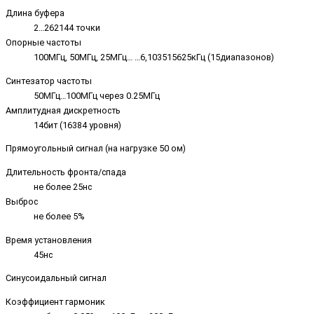
Длина буфера
2…262144 точки
Опорные частоты
100МГц, 50МГц, 25МГц… …6,103515625кГц (15диапазонов)
Синтезатор частоты
50МГц…100МГц через 0.25МГц
Амплитудная дискретность
14бит (16384 уровня)
Прямоугольный сигнал (на нагрузке 50 ом)
Длительность фронта/спада
не более 25нс
Выброс
не более 5%
Время установления
45нс
Синусоидальный сигнал
Коэффициент гармоник