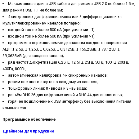
Максимальная длина USB кабеля для режима USB 2.0 не более 1.5 м,
для режима USB 1.1 не более 3м;
4 синхронных дифференциальных или 8 дифференциальных с
мультиплексированием каналов попарно;
входной ток не более 500 нА (при усилении =1);
входной ток не более 500 пА (при усилении >1);
программно переключаемые диапазоны входного напряжения
АЦП: ± 2,5В, ± 1,25В, ± 0,625В, ± 0,3125В, ± 156,25мВ, ± 78,125В, ±
39,0625мВ (для каждого канала);
ряд частот дискретизации 6,25Гц, 12,5Гц, 25Гц, 50Гц, 100Гц, 200Гц,
400Гц, 800Гц
автоматическая калибровка 4-х синхронных каналов;
режим внешнего старта по каждому из каналов;
16 цифровых линий: 8 - ввода и 8 - вывода;
разъём DHS-26 для цифровых линий и DHS-44 для аналоговых;
горячее подключение к USB интерфейсу без выключения питания
компьютера
Программное обеспечение
Драйверы для продукции