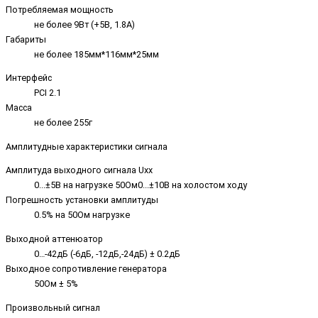
Потребляемая мощность
не более 9Вт (+5В, 1.8А)
Габариты
не более 185мм*116мм*25мм
Интерфейс
PCI 2.1
Масса
не более 255г
Амплитудные характеристики сигнала
Амплитуда выходного сигнала Uxx
0...±5В на нагрузке 50Ом0...±10В на холостом ходу
Погрешность установки амплитуды
0.5% на 50Ом нагрузке
Выходной аттенюатор
0…-42дБ (-6дБ, -12дБ,-24дБ) ± 0.2дБ
Выходное сопротивление генератора
50Ом ± 5%
Произвольный сигнал