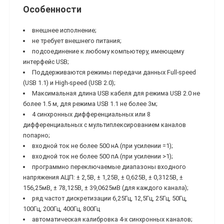
Особенности
внешнее исполнение;
не требует внешнего питания;
подсоединение к любому компьютеру, имеющему
интерфейс USB;
Поддерживаются режимы передачи данных Full-speed
(USB 1.1) и High-speed (USB 2.0);
Максимальная длина USB кабеля для режима USB 2.0 не
более 1.5 м, для режима USB 1.1 не более 3м;
4 синхронных дифференциальных или 8
дифференциальных с мультиплексированием каналов
попарно;
входной ток не более 500 нА (при усилении =1);
входной ток не более 500 пА (при усилении >1);
программно переключаемые диапазоны входного
напряжения АЦП: ± 2,5В, ± 1,25В, ± 0,625В, ± 0,3125В, ±
156,25мВ, ± 78,125В, ± 39,0625мВ (для каждого канала);
ряд частот дискретизации 6,25Гц, 12,5Гц, 25Гц, 50Гц,
100Гц, 200Гц, 400Гц, 800Гц
автоматическая калибровка 4-х синхронных каналов;