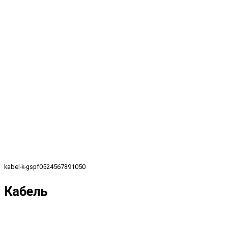
kabel-k-gspf0524567891050
Кабель