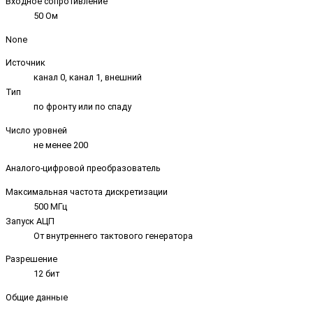
Входное сопротивление
50 Ом
None
Источник
канал 0, канал 1, внешний
Тип
по фронту или по спаду
Число уровней
не менее 200
Аналого-цифровой преобразователь
Максимальная частота дискретизации
500 МГц
Запуск АЦП
От внутреннего тактового генератора
Разрешение
12 бит
Общие данные